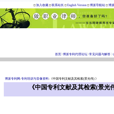
□
加入收藏
□
联系站长
□
English Version
□
博派导航站
□
博
首页
博派专利代理论坛
常见问题与解答
博派专利网
-
专利培训与音像资料
-《中国专利文献及其检索(景光伟) 》
《中国专利文献及其检索(景光伟