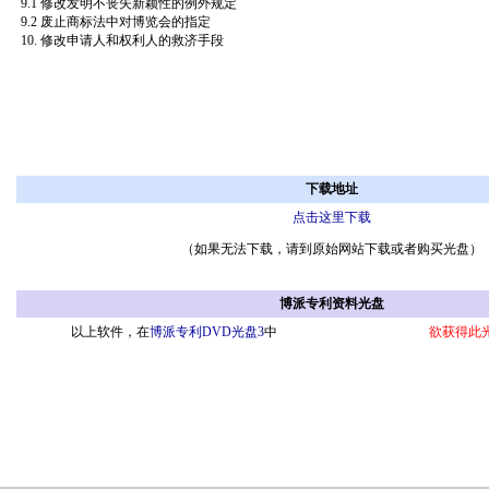
9.1 修改发明不丧失新颖性的例外规定
9.2 废止商标法中对博览会的指定
10. 修改申请人和权利人的救济手段
下载地址
点击这里下载
（如果无法下载，请到原始网站下载或者购买光盘）
博派专利资料光盘
以上软件，在
博派专利DVD光盘3
中
欲获得此