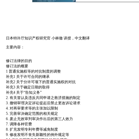
日本特许厅知识产权研究官 小林徹 讲授，中文翻译
主要内容：
修订法律的目的
修订法的概要
1 普通实施权等的对抗制度的调整
补充1 关于许可合同的继承
补充2 关于分许可项下的普通实施权的对抗
补充3 关于确定日期的取得
补充4 关于“告知义务”
2. 有关冒认及违反共同申请之救济措施的制定
3. 撤销审理决定诉讼提起后禁止更改诉讼请求
4. 对再审要求等的主张加以限制
5. 完善审决确定范围的相关规定
6. 废止无效审判审决作出后的第三人效力
7. 调降各种官费
8. 扩充发明专利年费等减免制度
9. 修改发明不丧失新颖性的例外规定等