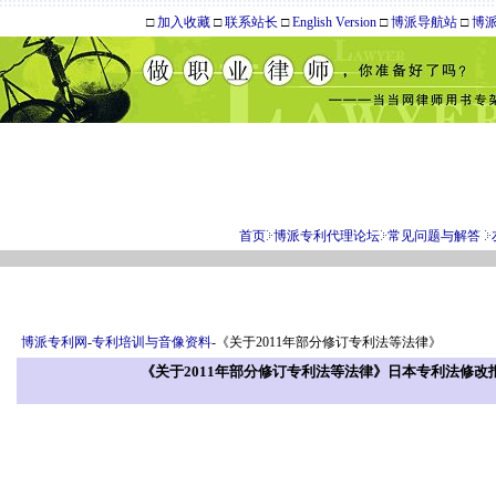
□
加入收藏
□
联系站长
□
English Version
□
博派导航站
□
博
首页
博派专利代理论坛
常见问题与解答
博派专利网
-
专利培训与音像资料
-《关于2011年部分修订专利法等法律》
《关于2011年部分修订专利法等法律》日本专利法修改