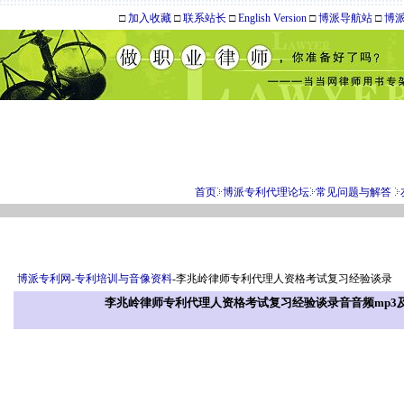
□
加入收藏
□
联系站长
□
English Version
□
博派导航站
□
博
首页
博派专利代理论坛
常见问题与解答
博派专利网
-
专利培训与音像资料
-李兆岭律师专利代理人资格考试复习经验谈录
李兆岭律师专利代理人资格考试复习经验谈录音音频mp3