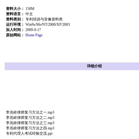
资料大小：
150M
资料语言：
中文
资料类别：
专利培训与音像资料类
运行环境：
Win9x/Me/NT/2000/XP/2003
加入时间：
2009-9-17
原始网站：
Home Page
详细介绍
李兆岭律师复习方法之一.mp3
李兆岭律师复习方法之二.mp3
李兆岭律师复习方法之三.mp3
李兆岭律师复习方法之四.mp3
专利代理人考试经验交流.ppt