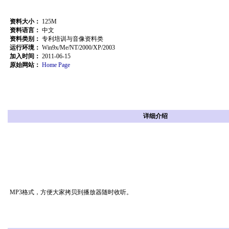
资料大小：
125M
资料语言：
中文
资料类别：
专利培训与音像资料类
运行环境：
Win9x/Me/NT/2000/XP/2003
加入时间：
2011-06-15
原始网站：
Home Page
详细介绍
MP3格式，方便大家拷贝到播放器随时收听。