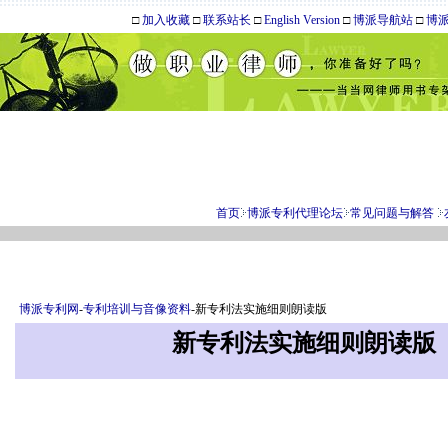
□
加入收藏
□
联系站长
□
English Version
□
博派导航站
□
博
首页
博派专利代理论坛
常见问题与解答
博派专利网
-
专利培训与音像资料
-新专利法实施细则朗读版
新专利法实施细则朗读版