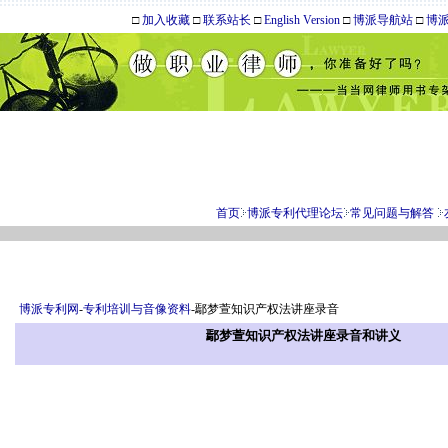
□
加入收藏
□
联系站长
□
English Version
□
博派导航站
□
博
首页
博派专利代理论坛
常见问题与解答
博派专利网
-
专利培训与音像资料
-鄢梦萱知识产权法讲座录音
鄢梦萱知识产权法讲座录音和讲义