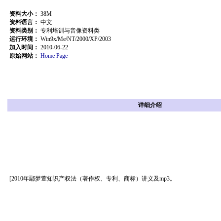
资料大小：
38M
资料语言：
中文
资料类别：
专利培训与音像资料类
运行环境：
Win9x/Me/NT/2000/XP/2003
加入时间：
2010-06-22
原始网站：
Home Page
详细介绍
[2010年鄢梦萱知识产权法（著作权、专利、商标）讲义及mp3。