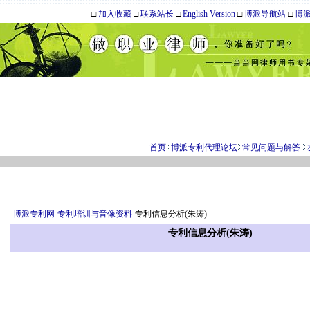
□
加入收藏
□
联系站长
□
English Version
□
博派导航站
□
博
首页
博派专利代理论坛
常见问题与解答
博派专利网
-
专利培训与音像资料
-专利信息分析(朱涛)
专利信息分析(朱涛)